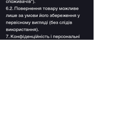
споживачів").
6.2. Повернення товару можливе
лише за умови його збереження у
первісному вигляді (без слідів
використання).
7. Конфіденційність і персональні
дані
7.1. Продавець зобов'язується не
розголошувати персональні дані
Покупця та використовувати їх
виключно для виконання замовлень.
8. Інші умови
8.1. Продавець має право змінювати
умови цього Договору без
попереднього узгодження з
Покупцем.
© Соціальний дрон 2024